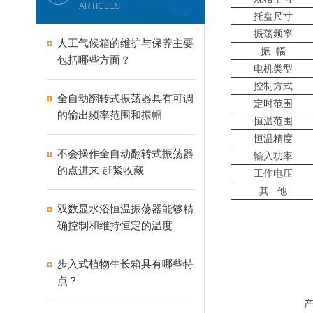
ARTICLES
托盘尺寸
振荡频率
人工气候箱的维护与保养主要
振 幅
包括哪些方面？
电机类型
控制方式
全自动翻转式振荡器具有可调
定时范围
的输出频率范围和振幅
恒温范围
恒温精度
不会操作全自动翻转式振荡器
输入功率
的点进来 赶紧收藏
工作电压
其 他
双数显水浴恒温振荡器能够精
确控制和维持恒定的温度
步入式植物生长箱具有哪些特
点？