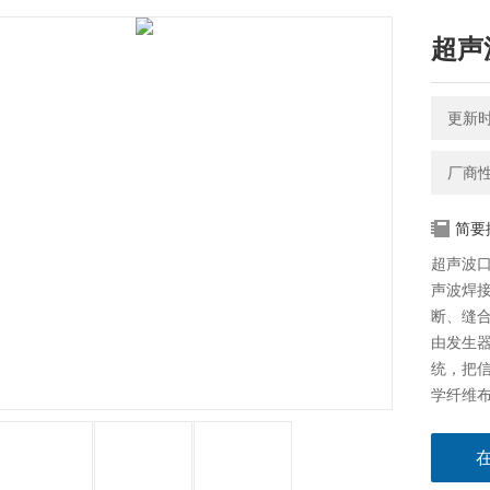
超声
更新时间
厂商
简要
超声波
声波焊
断、缝
由发生器
统，把
学纤维