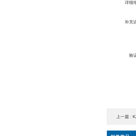
详细
补充
验
上一篇 :
K