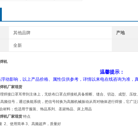
其他品牌
产地
全新
焊机
温馨提示：
浮动影响，以上产品价格、属性仅供参考，详情以来电在线咨询为准，
焊机
厂家现货
理焊接口罩耳带到主体上，无纺布口罩点焊接机具备熔断、缝合、切边、成型、压纹、
压、高频信号，通过换能系统，把信号转换为高频机械振动从而对物体进行焊接，它广
布复合材料；也适用于服装、饰品系列、圣诞饰品、床上用品
焊机
厂家现货
特点
接 2、使用简单 3、高频超声，质量好