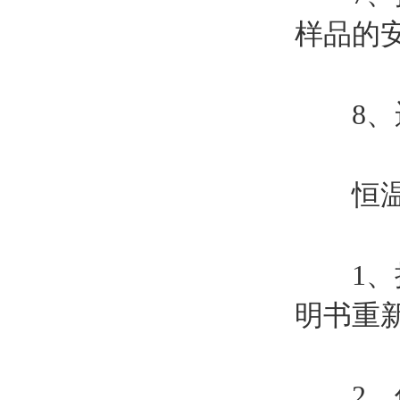
样品的
8、运
恒温摇
1、摇
明书重
2、仪