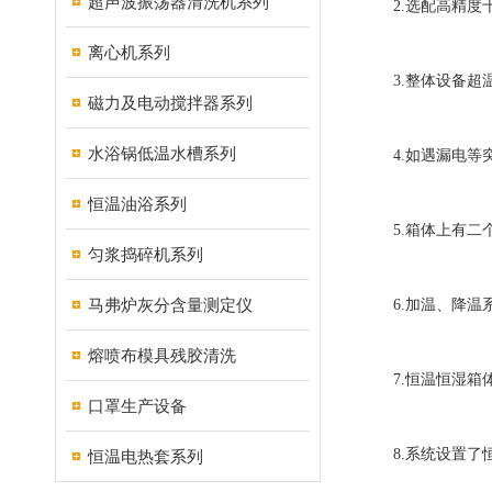
超声波振荡器清洗机系列
2.选配高精度十
离心机系列
3.整体设备超温
磁力及电动搅拌器系列
水浴锅低温水槽系列
4.如遇漏电等突
恒温油浴系列
5.箱体上有二个
匀浆捣碎机系列
马弗炉灰分含量测定仪
6.加温、降温系
熔喷布模具残胶清洗
7.恒温恒湿箱体
口罩生产设备
8.系统设置了恒温
恒温电热套系列